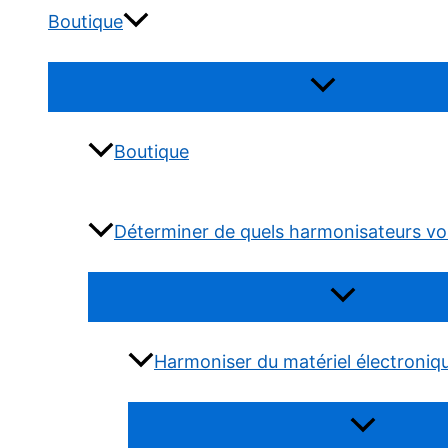
Boutique
Permutateur
de
Menu
Boutique
Déterminer de quels harmonisateurs vo
Permutateur
de
Menu
Harmoniser du matériel électroniq
Permutateur
de