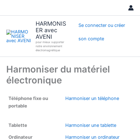
Aller
au
contenu
HARMONIS
Se connecter ou créer
ER avec
AVENI
son compte
pour mieux supporter
notre environnement
électromagnétique
Harmoniser du matériel
électronique
Téléphone fixe ou
Harmoniser un téléphone
portable
Tablette
Harmoniser une tablette
Ordinateur
Harmoniser un ordinateur