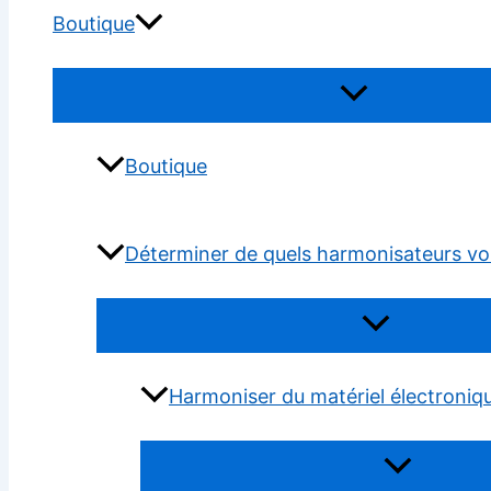
Boutique
Permutateur
de
Menu
Boutique
Déterminer de quels harmonisateurs vo
Permutateur
de
Menu
Harmoniser du matériel électroniq
Permutateur
de