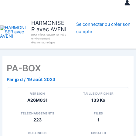
Aller
au
contenu
HARMONISE
Se connecter ou créer son
R avec AVENI
compte
pour mieux supporter notre
environnement
électromagnétique
PA-BOX
Par
jp d
/
19 août 2023
VERSION
TAILLE DU FICHIER
A26M031
133 Ko
TÉLÉCHARGEMENTS
FILES
223
1
PUBLISHED
UPDATED