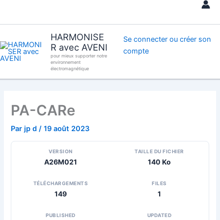
Aller
au
contenu
HARMONISE
Se connecter ou créer son
R avec AVENI
compte
pour mieux supporter notre
environnement
électromagnétique
PA-CARe
Par
jp d
/
19 août 2023
VERSION
TAILLE DU FICHIER
A26M021
140 Ko
TÉLÉCHARGEMENTS
FILES
149
1
PUBLISHED
UPDATED